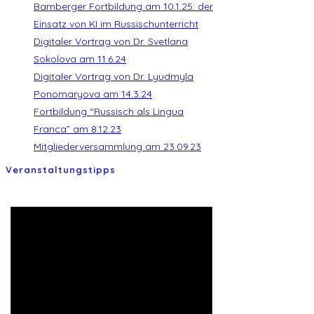
Bamberger Fortbildung am 10.1.25: der
Einsatz von KI im Russischunterricht
Digitaler Vortrag von Dr. Svetlana
Sokolova am 11.6.24
Digitaler Vortrag von Dr. Lyudmyla
Ponomaryova am 14.3.24
Fortbildung “Russisch als Lingua
Franca” am 8.12.23
Mitgliederversammlung am 23.09.23
Veranstaltungstipps