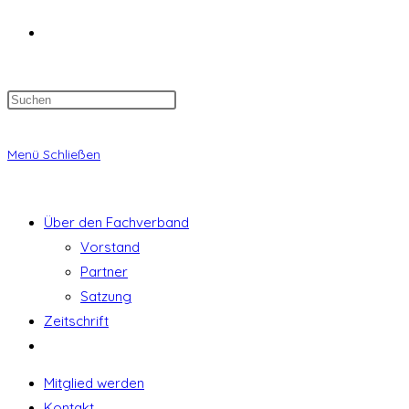
Website-
Suche
Menü
Schließen
umschalten
Über den Fachverband
Vorstand
Partner
Satzung
Zeitschrift
Website-
Suche
Mitglied werden
umschalten
Kontakt