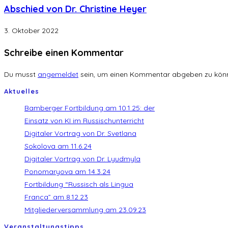
Abschied von Dr. Christine Heyer
3. Oktober 2022
Schreibe einen Kommentar
Du musst
angemeldet
sein, um einen Kommentar abgeben zu kön
Aktuelles
Bamberger Fortbildung am 10.1.25: der
Einsatz von KI im Russischunterricht
Digitaler Vortrag von Dr. Svetlana
Sokolova am 11.6.24
Digitaler Vortrag von Dr. Lyudmyla
Ponomaryova am 14.3.24
Fortbildung “Russisch als Lingua
Franca” am 8.12.23
Mitgliederversammlung am 23.09.23
Veranstaltungstipps