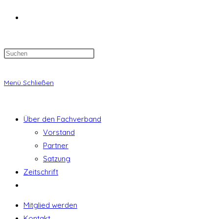
Website-
Suche
Menü
Schließen
umschalten
Über den Fachverband
Vorstand
Partner
Satzung
Zeitschrift
Website-
Suche
Mitglied werden
umschalten
Kontakt