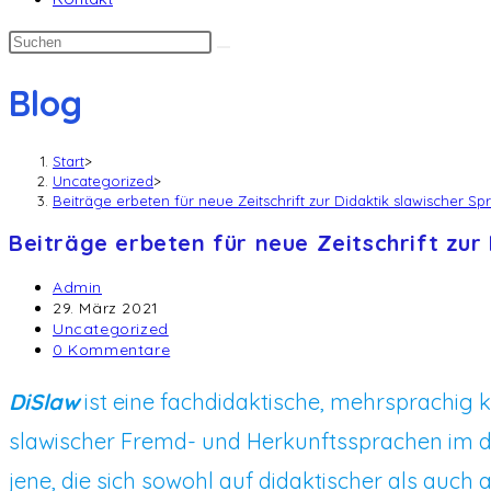
Blog
Start
>
Uncategorized
>
Beiträge erbeten für neue Zeitschrift zur Didaktik slawischer Sp
Beiträge erbeten für neue Zeitschrift zur
Beitrags-
Admin
Autor:
Beitrag
29. März 2021
veröffentlicht:
Beitrags-
Uncategorized
Kategorie:
Beitrags-
0 Kommentare
Kommentare:
DiSlaw
ist eine fachdidaktische, mehrsprachig k
slawischer Fremd- und Herkunftssprachen im de
jene, die sich sowohl auf didaktischer als auch 