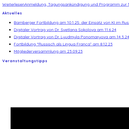
Weiterlesen
Anmeldung, Tagungsankündigung und Programm zur 1
Aktuelles
Bamberger Fortbildung am 10.1.25: der Einsatz von KI im Rus
Digitaler Vortrag von Dr. Svetlana Sokolova am 11.6.24
Digitaler Vortrag von Dr. Lyudmyla Ponomaryova am 14.3.2
Fortbildung “Russisch als Lingua Franca” am 8.12.23
Mitgliederversammlung am 23.09.23
Veranstaltungstipps