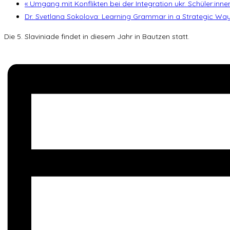
«
Umgang mit Konflikten bei der Integration ukr. Schüler:inne
Dr. Svetlana Sokolova: Learning Grammar in a Strategic Wa
Die 5. Slaviniade findet in diesem Jahr in Bautzen statt.