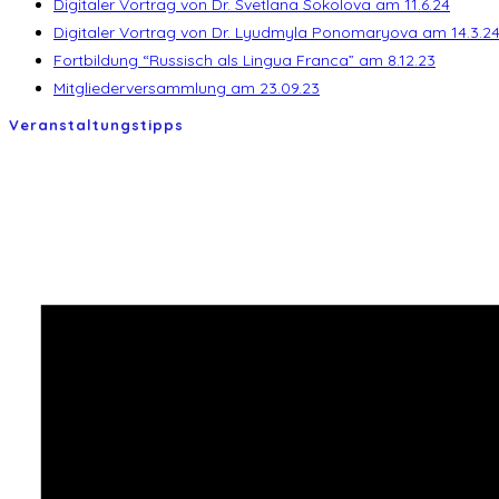
Digitaler Vortrag von Dr. Svetlana Sokolova am 11.6.24
Digitaler Vortrag von Dr. Lyudmyla Ponomaryova am 14.3.2
Fortbildung “Russisch als Lingua Franca” am 8.12.23
Mitgliederversammlung am 23.09.23
Veranstaltungstipps